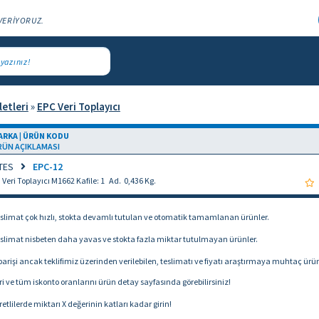
VERİYORUZ.
letleri
»
EPC Veri Toplayıcı
ARKA | ÜRÜN KODU
RÜN AÇIKLAMASI
TES
EPC-12
Veri Toplayıcı M1662 Kafile: 1 Ad. 0,436 Kg.
slimat çok hızlı, stokta devamlı tutulan ve otomatik tamamlanan ürünler.
slimat nisbeten daha yavas ve stokta fazla miktar tutulmayan ürünler.
arişi ancak teklifimiz üzerinden verilebilen, teslimatı ve fiyatı araştırmaya muhtaç ürün
i ve tüm iskonto oranlarını ürün detay sayfasında görebilirsiniz!
retlilerde miktarı X değerinin katları kadar girin!