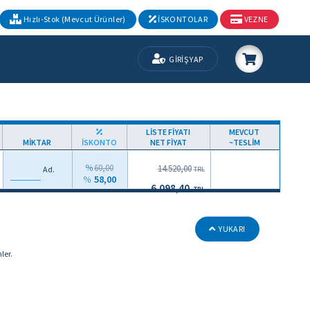
Hızlı-Stok (Mevcut Ürünler)
İSKONTOLAR
VEZNE
GİRİŞ YAP
LİSTE FİYATI
MEVCUT
MİKTAR
İSKONTO
NET FİYAT
~TESLİM
60,00
14.520,00
Ad.
TRL
58,00
6.098,40
TRL
YUKARI
ler.