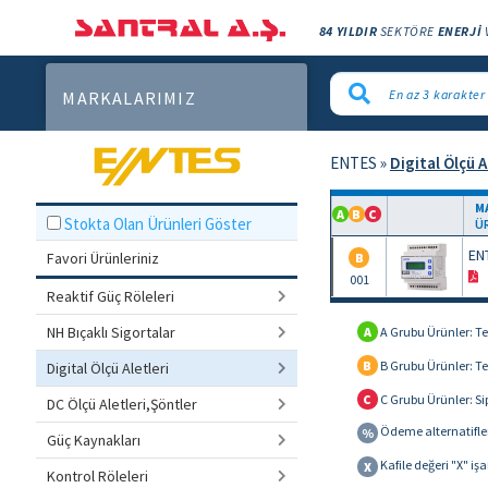
84 YILDIR
SEKTÖRE
ENERJİ
MARKALARIMIZ
ENTES
»
Digital Ölçü A
M
A
B
C
Stokta Olan Ürünleri Göster
Ü
EN
Favori Ürünleriniz
B
001
Reaktif Güç Röleleri
NH Bıçaklı Sigortalar
A
A Grubu Ürünler: Te
B
B Grubu Ürünler: Te
Digital Ölçü Aletleri
C
C Grubu Ürünler: Sip
DC Ölçü Aletleri,Şöntler
Ödeme alternatifler
%
Güç Kaynakları
Kafile değeri "X" işa
X
Kontrol Röleleri