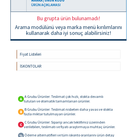
MARKA | ÜRÜN KODU
ÜRÜN AÇIKLAMASI
Bu grupta ürün bulunamadı!
Arama modülünü veya marka menü kırılımlarını
kullanarak daha iyi sonuç alabilirsiniz!
Fiyat Listeleri
İSKONTOLAR
A Grubu Ürünler: Teslimat çok hızlı, stokta devamlı
A
tutulan ve otomatik tamamlanan ürünler.
B Grubu Ürünler: Teslimat nisbeten daha yavas ve stokta
B
fazla miktar tutulmayan ürünler.
C Grubu Ürünler: Siparişi ancak teklifimiz üzerinden
C
verilebilen, teslimatı ve fiyatı araştırmaya muhtaç ürünler.
Ödeme alternatifleri ve tüm iskonto oranlarını ürün detay
%