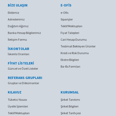
BIZE ULAŞIN
E-OFIS
Ekibimiz
e-Ofis
Adreslerimiz
Siparişler
Dağıtım Ağımız
Teklif Mektupları
Banka Hesap Bilgilerimiz
Fiyat Talepleri
İletişim Formu
Cari Hesap Durumu
Teslimat Bekleyen Ürünler
İSKONTOLAR
Kredi ve Risk Durumu
İskonto Oranları
Ekstre Bilgileri
FİYAT LİSTELERİ
Ba-Bs Formları
Güncel ve Özet Listeler
REFERANS GRUPLARI
Gruplar ve Dökümanlar
KILAVUZ
KURUMSAL
Tüketici Yasası
Şirket Tanıtımı
Üyelik İşlemleri
Şirket Bilgileri
Teklif Mektupları
Şirket Tarihçesi