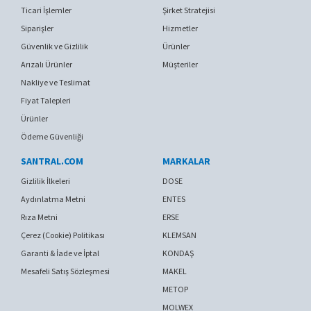
Ticari İşlemler
Şirket Stratejisi
Siparişler
Hizmetler
Güvenlik ve Gizlilik
Ürünler
Arızalı Ürünler
Müşteriler
Nakliye ve Teslimat
Fiyat Talepleri
Ürünler
Ödeme Güvenliği
SANTRAL.COM
MARKALAR
Gizlilik İlkeleri
DOSE
Aydınlatma Metni
ENTES
Rıza Metni
ERSE
Çerez (Cookie) Politikası
KLEMSAN
Garanti & İade ve İptal
KONDAŞ
Mesafeli Satış Sözleşmesi
MAKEL
METOP
MOLWEX