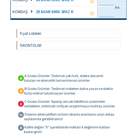
Ad.
KONDAŞ
25 kVAR 690V 3FAZ K
Fiyat Listeleri
İSKONTOLAR
A Grubu Ürünler: Teslimat çok hızlı, stokta devamlı
A
tutulan ve otomatik tamamlanan ürünler.
B Grubu Ürünler: Teslimat nisbeten daha yavas ve stokta
B
fazla miktar tutulmayan ürünler.
C Grubu Ürünler: Siparişi ancak teklifimiz üzerinden
C
verilebilen, teslimatı ve fiyatı araştırmaya muhtaç ürünler.
Ödeme alternatifleri ve tüm iskonto oranlarını ürün detay
%
sayfasında görebilirsiniz!
Kafile değeri "X" işaretlilerde miktarı X değerinin katları
X
kadar girin!