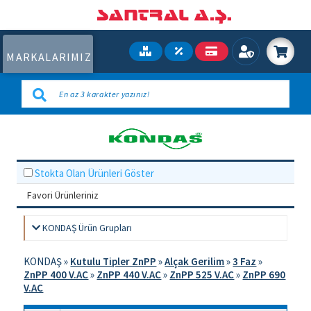
MARKALARIMIZ
Stokta Olan Ürünleri Göster
Favori Ürünleriniz
KONDAŞ Ürün Grupları
KONDAŞ
»
Kutulu Tipler ZnPP
»
Alçak Gerilim
»
3 Faz
»
ZnPP 400 V.AC
»
ZnPP 440 V.AC
»
ZnPP 525 V.AC
»
ZnPP 690
V.AC