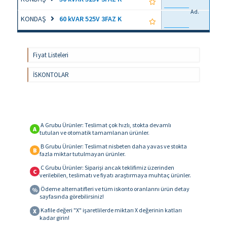
Ad.
KONDAŞ
60 kVAR 525V 3FAZ K
Fiyat Listeleri
İSKONTOLAR
A Grubu Ürünler: Teslimat çok hızlı, stokta devamlı
A
tutulan ve otomatik tamamlanan ürünler.
B Grubu Ürünler: Teslimat nisbeten daha yavas ve stokta
B
fazla miktar tutulmayan ürünler.
C Grubu Ürünler: Siparişi ancak teklifimiz üzerinden
C
verilebilen, teslimatı ve fiyatı araştırmaya muhtaç ürünler.
Ödeme alternatifleri ve tüm iskonto oranlarını ürün detay
%
sayfasında görebilirsiniz!
Kafile değeri "X" işaretlilerde miktarı X değerinin katları
X
kadar girin!