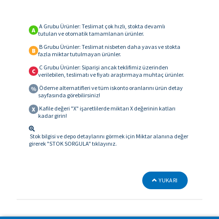
A Grubu Ürünler: Teslimat çok hızlı, stokta devamlı
A
tutulan ve otomatik tamamlanan ürünler.
B Grubu Ürünler: Teslimat nisbeten daha yavas ve stokta
B
fazla miktar tutulmayan ürünler.
C Grubu Ürünler: Siparişi ancak teklifimiz üzerinden
C
verilebilen, teslimatı ve fiyatı araştırmaya muhtaç ürünler.
Ödeme alternatifleri ve tüm iskonto oranlarını ürün detay
%
sayfasında görebilirsiniz!
Kafile değeri "X" işaretlilerde miktarı X değerinin katları
X
kadar girin!
Stok bilgisi ve depo detaylarını görmek için Miktar alanına değer
girerek "STOK SORGULA" tıklayınız.
YUKARI