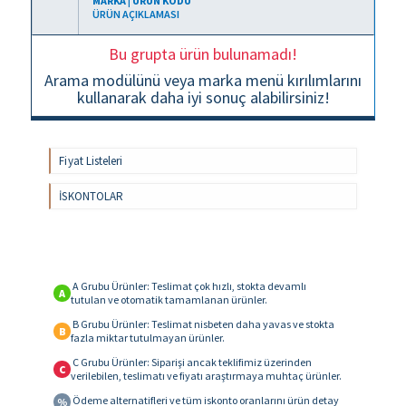
MARKA | ÜRÜN KODU
ÜRÜN AÇIKLAMASI
Bu grupta ürün bulunamadı!
Arama modülünü veya marka menü kırılımlarını
kullanarak daha iyi sonuç alabilirsiniz!
Fiyat Listeleri
İSKONTOLAR
A Grubu Ürünler: Teslimat çok hızlı, stokta devamlı
A
tutulan ve otomatik tamamlanan ürünler.
B Grubu Ürünler: Teslimat nisbeten daha yavas ve stokta
B
fazla miktar tutulmayan ürünler.
C Grubu Ürünler: Siparişi ancak teklifimiz üzerinden
C
verilebilen, teslimatı ve fiyatı araştırmaya muhtaç ürünler.
Ödeme alternatifleri ve tüm iskonto oranlarını ürün detay
%