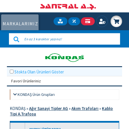
MARKALARIMIZ
Stokta Olan Ürünleri Göster
Favori Ürünleriniz
KONDAŞ Ürün Grupları
KONDAŞ
»
Ağır Sanayi Tipler AG
»
Akım Trafoları
»
Kablo
Tipi A.Trafosu