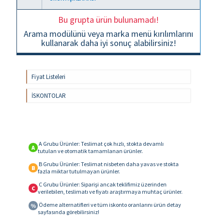
Bu grupta ürün bulunamadı!
Arama modülünü veya marka menü kırılımlarını
kullanarak daha iyi sonuç alabilirsiniz!
Fiyat Listeleri
İSKONTOLAR
A Grubu Ürünler: Teslimat çok hızlı, stokta devamlı
A
tutulan ve otomatik tamamlanan ürünler.
B Grubu Ürünler: Teslimat nisbeten daha yavas ve stokta
B
fazla miktar tutulmayan ürünler.
C Grubu Ürünler: Siparişi ancak teklifimiz üzerinden
C
verilebilen, teslimatı ve fiyatı araştırmaya muhtaç ürünler.
Ödeme alternatifleri ve tüm iskonto oranlarını ürün detay
%
sayfasında görebilirsiniz!