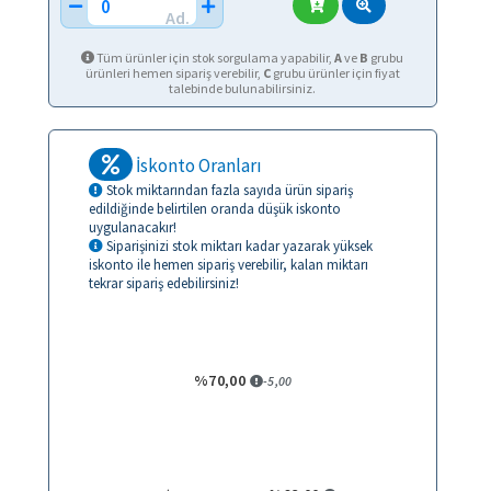
Ad.
Tüm ürünler için stok sorgulama yapabilir,
A
ve
B
grubu
ürünleri hemen sipariş verebilir,
C
grubu ürünler için fiyat
talebinde bulunabilirsiniz.
İskonto Oranları
Stok miktarından fazla sayıda ürün sipariş
edildiğinde belirtilen oranda düşük iskonto
uygulanacakır!
Siparişinizi stok miktarı kadar yazarak yüksek
iskonto ile hemen sipariş verebilir, kalan miktarı
tekrar sipariş edebilirsiniz!
BANKA HAVALESİ
%70,00
-5,00
KREDİ KARTI