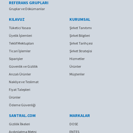
REFERANS GRUPLARI
Gruplar ve Dökümanlar
KILAVUZ
KURUMSAL
Tüketici Yasası
Şirket Tanıtımı
Üyelik İşlemleri
Şirket Bilgileri
Teklif Mektupları
Şirket Tarihçesi
Ticari İşlemler
Şirket Stratejisi
Siparişler
Hizmetler
Güvenlik ve Gizlilik
Ürünler
Arızalı Ürünler
Müşteriler
Nakliye ve Teslimat
Fiyat Talepleri
Ürünler
Ödeme Güvenliği
SANTRAL.COM
MARKALAR
Gizlilik İlkeleri
DOSE
Aydınlatma Metni
ENTES