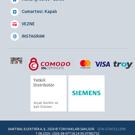
Cumartesi: Kapalı
VEZNE
INSTAGRAM
SANTRAL ELEKTRİK A.Ş.
2026 © TÜM HAKLARI SAKLIDIR.
SON GÜNCELLEME
7.08.2026
: 2026-08-07T18:14:00.0798275Z