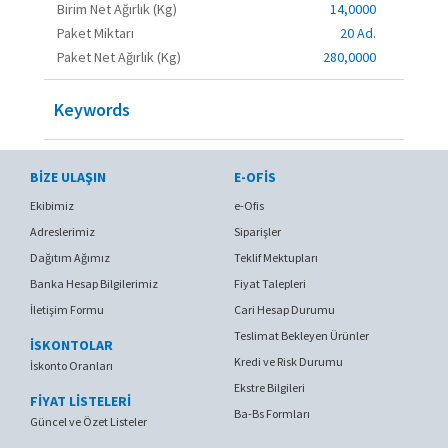
Birim Net Ağırlık (Kg)
14,0000
Paket Miktarı
20 Ad.
Paket Net Ağırlık (Kg)
280,0000
Keywords
BIZE ULAŞIN
E-OFIS
Ekibimiz
e-Ofis
Adreslerimiz
Siparişler
Dağıtım Ağımız
Teklif Mektupları
Banka Hesap Bilgilerimiz
Fiyat Talepleri
İletişim Formu
Cari Hesap Durumu
Teslimat Bekleyen Ürünler
İSKONTOLAR
Kredi ve Risk Durumu
İskonto Oranları
Ekstre Bilgileri
FİYAT LİSTELERİ
Ba-Bs Formları
Güncel ve Özet Listeler