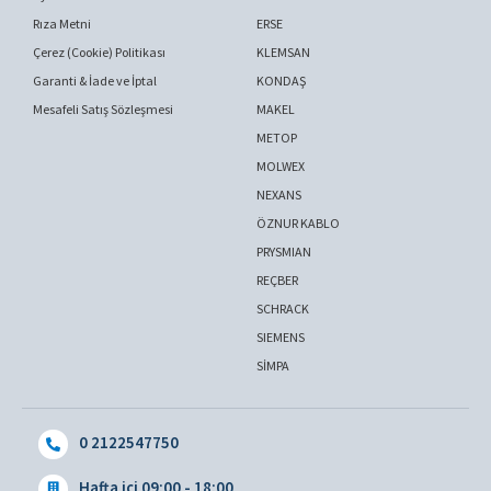
Rıza Metni
ERSE
Çerez (Cookie) Politikası
KLEMSAN
Garanti & İade ve İptal
KONDAŞ
Mesafeli Satış Sözleşmesi
MAKEL
METOP
MOLWEX
NEXANS
ÖZNUR KABLO
PRYSMIAN
REÇBER
SCHRACK
SIEMENS
SİMPA
0 2122547750
Hafta içi 09:00 - 18:00