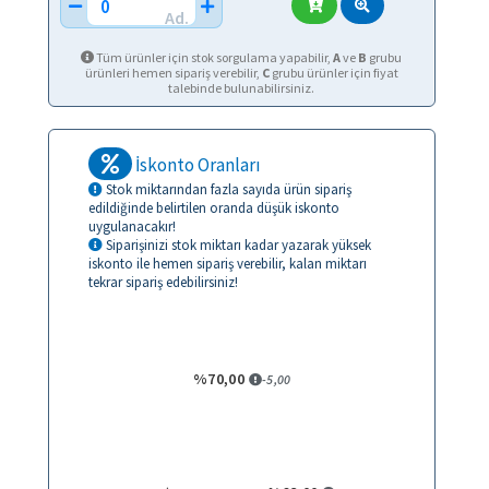
Ad.
Tüm ürünler için stok sorgulama yapabilir,
A
ve
B
grubu
ürünleri hemen sipariş verebilir,
C
grubu ürünler için fiyat
talebinde bulunabilirsiniz.
İskonto Oranları
Stok miktarından fazla sayıda ürün sipariş
edildiğinde belirtilen oranda düşük iskonto
uygulanacakır!
Siparişinizi stok miktarı kadar yazarak yüksek
iskonto ile hemen sipariş verebilir, kalan miktarı
tekrar sipariş edebilirsiniz!
BANKA HAVALESİ
%70,00
-5,00
KREDİ KARTI