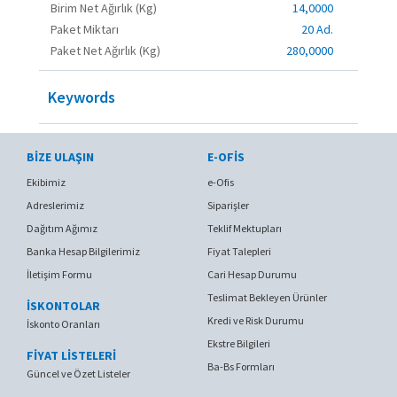
Birim Net Ağırlık (Kg)
14,0000
Paket Miktarı
20 Ad.
Paket Net Ağırlık (Kg)
280,0000
Keywords
BIZE ULAŞIN
E-OFIS
Ekibimiz
e-Ofis
Adreslerimiz
Siparişler
Dağıtım Ağımız
Teklif Mektupları
Banka Hesap Bilgilerimiz
Fiyat Talepleri
İletişim Formu
Cari Hesap Durumu
Teslimat Bekleyen Ürünler
İSKONTOLAR
Kredi ve Risk Durumu
İskonto Oranları
Ekstre Bilgileri
FİYAT LİSTELERİ
Ba-Bs Formları
Güncel ve Özet Listeler