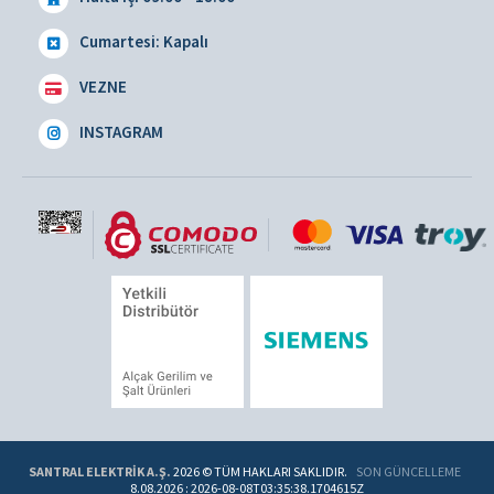
Cumartesi: Kapalı
VEZNE
INSTAGRAM
SANTRAL ELEKTRİK A.Ş.
2026 © TÜM HAKLARI SAKLIDIR.
SON GÜNCELLEME
8.08.2026
: 2026-08-08T03:35:38.1704615Z