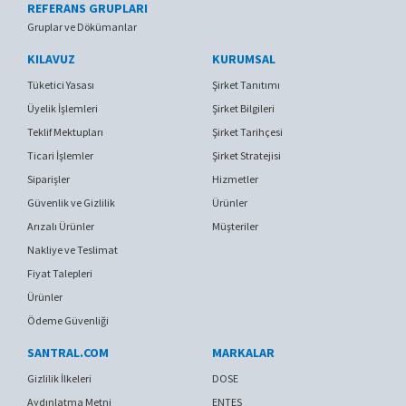
REFERANS GRUPLARI
Gruplar ve Dökümanlar
KILAVUZ
KURUMSAL
Tüketici Yasası
Şirket Tanıtımı
Üyelik İşlemleri
Şirket Bilgileri
Teklif Mektupları
Şirket Tarihçesi
Ticari İşlemler
Şirket Stratejisi
Siparişler
Hizmetler
Güvenlik ve Gizlilik
Ürünler
Arızalı Ürünler
Müşteriler
Nakliye ve Teslimat
Fiyat Talepleri
Ürünler
Ödeme Güvenliği
SANTRAL.COM
MARKALAR
Gizlilik İlkeleri
DOSE
Aydınlatma Metni
ENTES