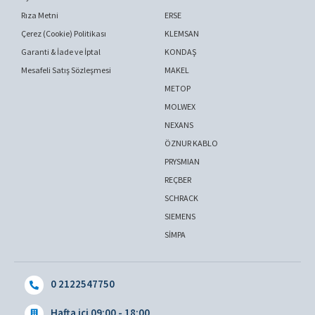
Rıza Metni
ERSE
Çerez (Cookie) Politikası
KLEMSAN
Garanti & İade ve İptal
KONDAŞ
Mesafeli Satış Sözleşmesi
MAKEL
METOP
MOLWEX
NEXANS
ÖZNUR KABLO
PRYSMIAN
REÇBER
SCHRACK
SIEMENS
SİMPA
0 2122547750
Hafta içi 09:00 - 18:00