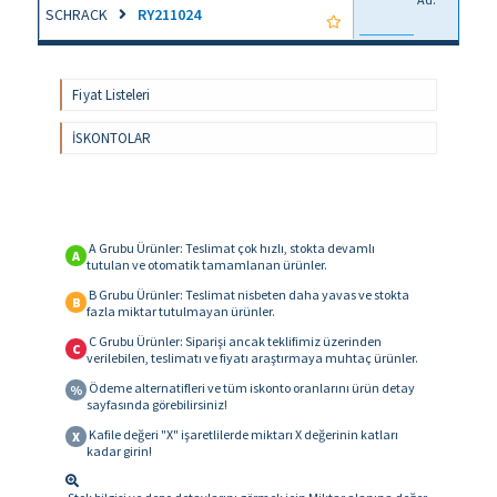
SCHRACK
RY211024
Fiyat Listeleri
İSKONTOLAR
A Grubu Ürünler: Teslimat çok hızlı, stokta devamlı
A
tutulan ve otomatik tamamlanan ürünler.
B Grubu Ürünler: Teslimat nisbeten daha yavas ve stokta
B
fazla miktar tutulmayan ürünler.
C Grubu Ürünler: Siparişi ancak teklifimiz üzerinden
C
verilebilen, teslimatı ve fiyatı araştırmaya muhtaç ürünler.
Ödeme alternatifleri ve tüm iskonto oranlarını ürün detay
%
sayfasında görebilirsiniz!
Kafile değeri "X" işaretlilerde miktarı X değerinin katları
X
kadar girin!