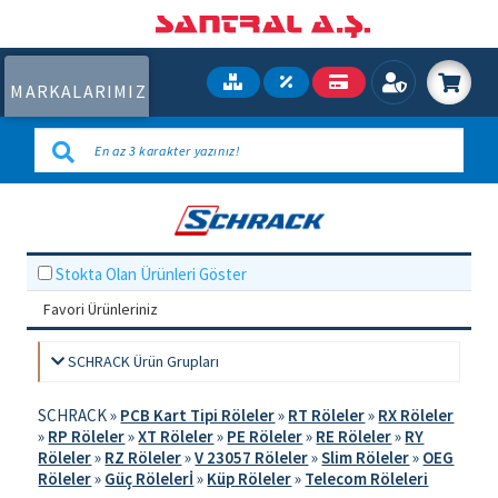
MARKALARIMIZ
Stokta Olan Ürünleri Göster
Favori Ürünleriniz
SCHRACK Ürün Grupları
SCHRACK
»
PCB Kart Tipi Röleler
»
RT Röleler
»
RX Röleler
»
RP Röleler
»
XT Röleler
»
PE Röleler
»
RE Röleler
»
RY
Röleler
»
RZ Röleler
»
V 23057 Röleler
»
Slim Röleler
»
OEG
Röleler
»
Güç Rölelerİ
»
Küp Röleler
»
Telecom Röleleri