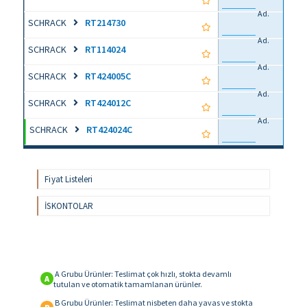
Ad.
SCHRACK
RT214730
Ad.
SCHRACK
RT114024
Ad.
SCHRACK
RT424005C
Ad.
SCHRACK
RT424012C
Ad.
SCHRACK
RT424024C
Fiyat Listeleri
İSKONTOLAR
A Grubu Ürünler: Teslimat çok hızlı, stokta devamlı
A
tutulan ve otomatik tamamlanan ürünler.
B Grubu Ürünler: Teslimat nisbeten daha yavas ve stokta