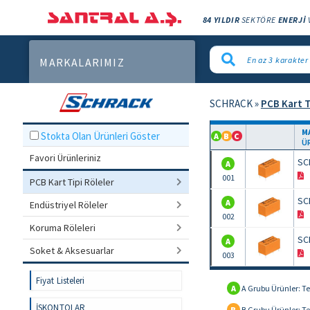
84 YILDIR
SEKTÖRE
ENERJİ
MARKALARIMIZ
SCHRACK
»
PCB Kart T
M
Stokta Olan Ürünleri Göster
A
B
C
Ü
Favori Ürünleriniz
SC
A
001
PCB Kart Tipi Röleler
SC
A
Endüstriyel Röleler
002
Koruma Röleleri
SC
A
Soket & Aksesuarlar
003
Fiyat Listeleri
A
A Grubu Ürünler: Te
İSKONTOLAR
B
B Grubu Ürünler: Te