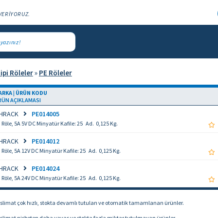
VERİYORUZ.
ipi Röleler
»
PE Röleler
ARKA | ÜRÜN KODU
RÜN AÇIKLAMASI
HRACK
PE014005
Röle, 5A 5V DC Minyatür Kafile: 25 Ad. 0,125 Kg.
HRACK
PE014012
Röle, 5A 12V DC Minyatür Kafile: 25 Ad. 0,125 Kg.
HRACK
PE014024
Röle, 5A 24V DC Minyatür Kafile: 25 Ad. 0,125 Kg.
slimat çok hızlı, stokta devamlı tutulan ve otomatik tamamlanan ürünler.
slimat nisbeten daha yavas ve stokta fazla miktar tutulmayan ürünler.