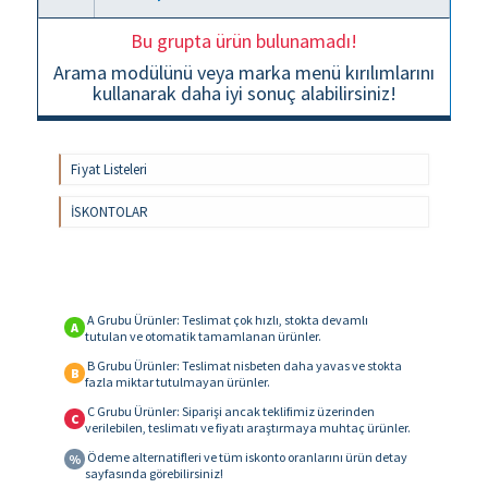
Bu grupta ürün bulunamadı!
Arama modülünü veya marka menü kırılımlarını
kullanarak daha iyi sonuç alabilirsiniz!
Fiyat Listeleri
İSKONTOLAR
A Grubu Ürünler: Teslimat çok hızlı, stokta devamlı
A
tutulan ve otomatik tamamlanan ürünler.
B Grubu Ürünler: Teslimat nisbeten daha yavas ve stokta
B
fazla miktar tutulmayan ürünler.
C Grubu Ürünler: Siparişi ancak teklifimiz üzerinden
C
verilebilen, teslimatı ve fiyatı araştırmaya muhtaç ürünler.
Ödeme alternatifleri ve tüm iskonto oranlarını ürün detay
%
sayfasında görebilirsiniz!