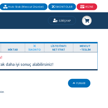
Hızlı-Stok (Mevcut Ürünler)
İSKONTOLAR
VEZNE
GİRİŞ YAP
LİSTE FİYATI
MEVCUT
MİKTAR
İSKONTO
NET FİYAT
~TESLİM
ı!
 daha iyi sonuç alabilirsiniz!
YUKARI
ler.