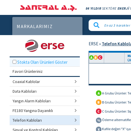
84 YILDIR
SEKTÖRE
ENERJİ
MARKALARIMIZ
ERSE
»
Telefon Kablol
M
A
B
C
Ü
Stokta Olan Ürünleri Göster
Favori Ürünleriniz
Coaxial Kablolar
Data Kabloları
A
A Grubu Ürünler: Te
Yangın Alarm Kabloları
B
B Grubu Ürünler: Te
FE180 Yangına Dayanıklı
C
C Grubu Ürünler: Sip
Ödeme alternatifler
Telefon Kabloları
%
Kafile değeri "X" işa
X
Sinyal ve Kontrol Kabloları