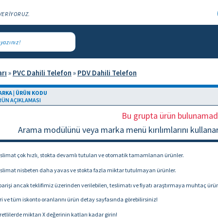
VERİYORUZ.
arı
»
PVC Dahili Telefon
»
PDV Dahili Telefon
ARKA | ÜRÜN KODU
RÜN AÇIKLAMASI
Bu grupta ürün bulunamad
Arama modülünü veya marka menü kırılımlarını kullanarak
slimat çok hızlı, stokta devamlı tutulan ve otomatik tamamlanan ürünler.
slimat nisbeten daha yavas ve stokta fazla miktar tutulmayan ürünler.
arişi ancak teklifimiz üzerinden verilebilen, teslimatı ve fiyatı araştırmaya muhtaç ürün
i ve tüm iskonto oranlarını ürün detay sayfasında görebilirsiniz!
retlilerde miktarı X değerinin katları kadar girin!