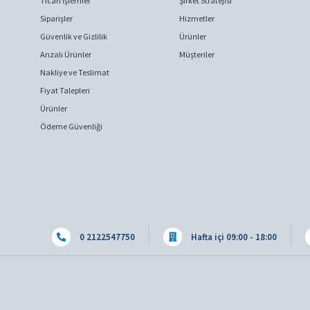
Ticari İşlemler
Şirket Stratejisi
Siparişler
Hizmetler
Güvenlik ve Gizlilik
Ürünler
Arızalı Ürünler
Müşteriler
Nakliye ve Teslimat
Fiyat Talepleri
Ürünler
Ödeme Güvenliği
0 2122547750
Hafta içi 09:00 - 18:00