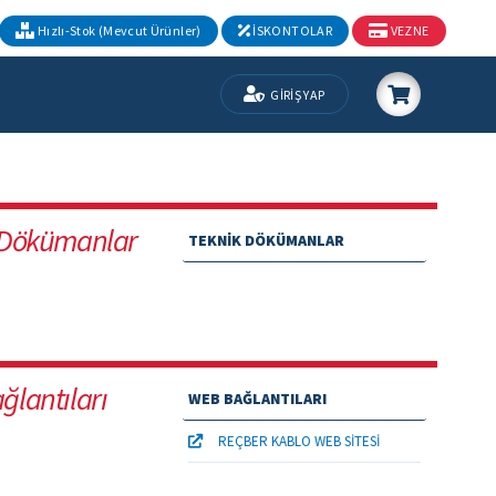
Hızlı-Stok (Mevcut Ürünler)
İSKONTOLAR
VEZNE
GİRİŞ YAP
 Dökümanlar
TEKNİK DÖKÜMANLAR
ğlantıları
WEB BAĞLANTILARI
REÇBER KABLO WEB SİTESİ