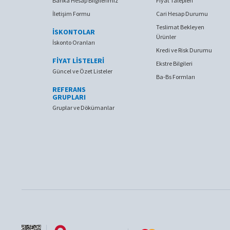
Banka Hesap Bilgilerimiz
Fiyat Talepleri
İletişim Formu
Cari Hesap Durumu
Teslimat Bekleyen
İSKONTOLAR
Ürünler
İskonto Oranları
Kredi ve Risk Durumu
FİYAT LİSTELERİ
Ekstre Bilgileri
Güncel ve Özet Listeler
Ba-Bs Formları
REFERANS
GRUPLARI
Gruplar ve Dökümanlar