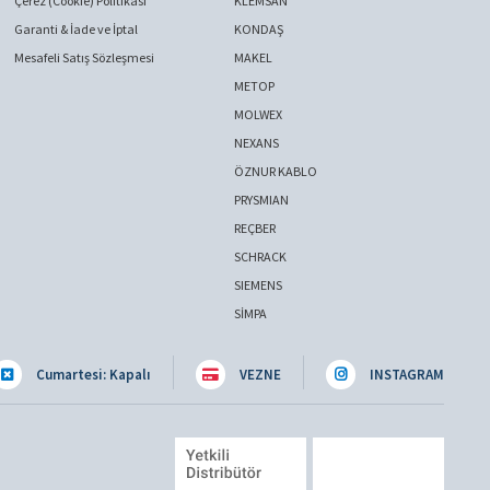
Çerez (Cookie) Politikası
KLEMSAN
Garanti & İade ve İptal
KONDAŞ
Mesafeli Satış Sözleşmesi
MAKEL
METOP
MOLWEX
NEXANS
ÖZNUR KABLO
PRYSMIAN
REÇBER
SCHRACK
SIEMENS
SİMPA
Cumartesi: Kapalı
VEZNE
INSTAGRAM