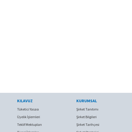
KILAVUZ
KURUMSAL
Tüketici Yasası
Şirket Tanıtımı
Üyelik İşlemleri
Şirket Bilgileri
Teklif Mektupları
Şirket Tarihçesi