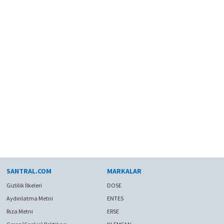
SANTRAL.COM
MARKALAR
Gizlilik İlkeleri
DOSE
Aydınlatma Metni
ENTES
Rıza Metni
ERSE