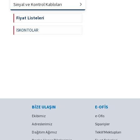
Sinyal ve Kontrol Kabloları
Fiyat Listeleri
İSKONTOLAR
BIZE ULAŞIN
E-OFIS
Ekibimiz
e-Ofis
Adreslerimiz
Siparişler
Dağıtım Ağımız
Teklif Mektupları