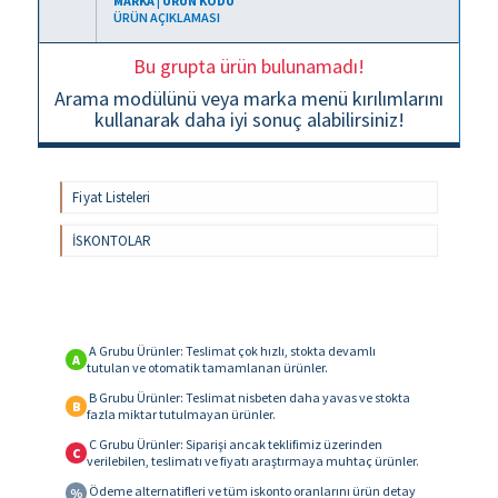
MARKA | ÜRÜN KODU
ÜRÜN AÇIKLAMASI
Bu grupta ürün bulunamadı!
Arama modülünü veya marka menü kırılımlarını
kullanarak daha iyi sonuç alabilirsiniz!
Fiyat Listeleri
İSKONTOLAR
A Grubu Ürünler: Teslimat çok hızlı, stokta devamlı
A
tutulan ve otomatik tamamlanan ürünler.
B Grubu Ürünler: Teslimat nisbeten daha yavas ve stokta
B
fazla miktar tutulmayan ürünler.
C Grubu Ürünler: Siparişi ancak teklifimiz üzerinden
C
verilebilen, teslimatı ve fiyatı araştırmaya muhtaç ürünler.
Ödeme alternatifleri ve tüm iskonto oranlarını ürün detay
%