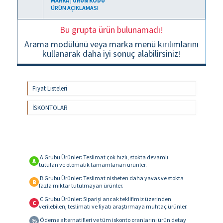
MARKA | ÜRÜN KODU
ÜRÜN AÇIKLAMASI
Bu grupta ürün bulunamadı!
Arama modülünü veya marka menü kırılımlarını
kullanarak daha iyi sonuç alabilirsiniz!
Fiyat Listeleri
İSKONTOLAR
A Grubu Ürünler: Teslimat çok hızlı, stokta devamlı
A
tutulan ve otomatik tamamlanan ürünler.
B Grubu Ürünler: Teslimat nisbeten daha yavas ve stokta
B
fazla miktar tutulmayan ürünler.
C Grubu Ürünler: Siparişi ancak teklifimiz üzerinden
C
verilebilen, teslimatı ve fiyatı araştırmaya muhtaç ürünler.
Ödeme alternatifleri ve tüm iskonto oranlarını ürün detay
%