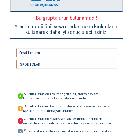
MARKA | ÜRÜN KODU
ÜRÜN AÇIKLAMASI
Bu grupta ürün bulunamadı!
Arama modülünü veya marka menü kırılımlarını
kullanarak daha iyi sonuç alabilirsiniz!
Fiyat Listeleri
İSKONTOLAR
A Grubu Ürünler: Teslimat çok hızlı, stokta devamlı
A
tutulan ve otomatik tamamlanan ürünler.
B Grubu Ürünler: Teslimat nisbeten daha yavas ve stokta
B
fazla miktar tutulmayan ürünler.
C Grubu Ürünler: Siparişi ancak teklifimiz üzerinden
C
verilebilen, teslimatı ve fiyatı araştırmaya muhtaç ürünler.
Ödeme alternatifleri ve tüm iskonto oranlarını ürün detay
%