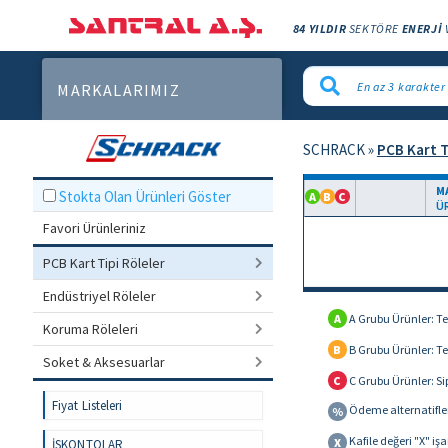
84 YILDIR
SEKTÖRE
ENERJİ
MARKALARIMIZ
SCHRACK
»
PCB Kart T
M
Stokta Olan Ürünleri Göster
A
B
C
Ü
Favori Ürünleriniz
PCB Kart Tipi Röleler
Endüstriyel Röleler
A
A Grubu Ürünler: Te
Koruma Röleleri
B
B Grubu Ürünler: Te
Soket & Aksesuarlar
C
C Grubu Ürünler: Sip
Fiyat Listeleri
Ödeme alternatifler
%
Kafile değeri "X" işa
X
İSKONTOLAR