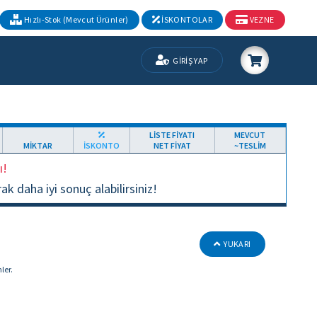
Hızlı-Stok (Mevcut Ürünler)
İSKONTOLAR
VEZNE
GİRİŞ YAP
LİSTE FİYATI
MEVCUT
MİKTAR
İSKONTO
NET FİYAT
~TESLİM
ı!
 daha iyi sonuç alabilirsiniz!
YUKARI
ler.