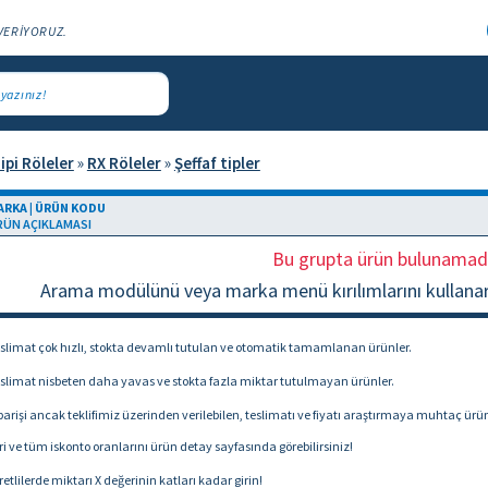
VERİYORUZ.
ipi Röleler
»
RX Röleler
»
Şeffaf tipler
ARKA | ÜRÜN KODU
RÜN AÇIKLAMASI
Bu grupta ürün bulunamad
Arama modülünü veya marka menü kırılımlarını kullanarak
slimat çok hızlı, stokta devamlı tutulan ve otomatik tamamlanan ürünler.
slimat nisbeten daha yavas ve stokta fazla miktar tutulmayan ürünler.
arişi ancak teklifimiz üzerinden verilebilen, teslimatı ve fiyatı araştırmaya muhtaç ürün
i ve tüm iskonto oranlarını ürün detay sayfasında görebilirsiniz!
retlilerde miktarı X değerinin katları kadar girin!