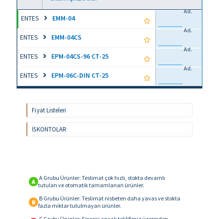
Ad.
ENTES
EMM-04
Ad.
ENTES
EMM-04CS
Ad.
ENTES
EPM-04CS-96 CT-25
Ad.
ENTES
EPM-06C-DIN CT-25
Fiyat Listeleri
İSKONTOLAR
A Grubu Ürünler: Teslimat çok hızlı, stokta devamlı
A
tutulan ve otomatik tamamlanan ürünler.
B Grubu Ürünler: Teslimat nisbeten daha yavas ve stokta
B
fazla miktar tutulmayan ürünler.
C Grubu Ürünler: Siparişi ancak teklifimiz üzerinden