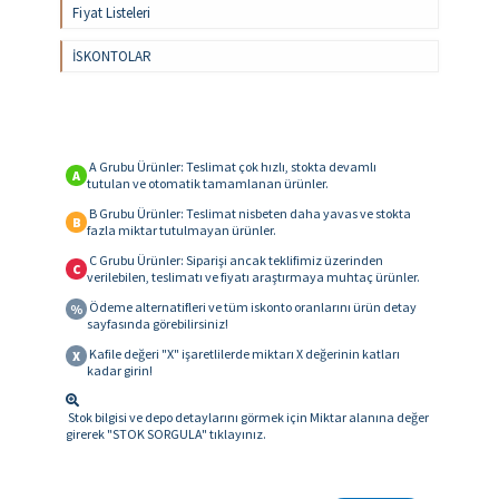
Fiyat Listeleri
İSKONTOLAR
A Grubu Ürünler: Teslimat çok hızlı, stokta devamlı
A
tutulan ve otomatik tamamlanan ürünler.
B Grubu Ürünler: Teslimat nisbeten daha yavas ve stokta
B
fazla miktar tutulmayan ürünler.
C Grubu Ürünler: Siparişi ancak teklifimiz üzerinden
C
verilebilen, teslimatı ve fiyatı araştırmaya muhtaç ürünler.
Ödeme alternatifleri ve tüm iskonto oranlarını ürün detay
%
sayfasında görebilirsiniz!
Kafile değeri "X" işaretlilerde miktarı X değerinin katları
X
kadar girin!
Stok bilgisi ve depo detaylarını görmek için Miktar alanına değer
girerek "STOK SORGULA" tıklayınız.