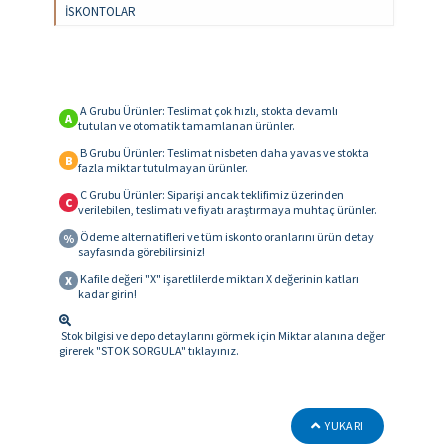
İSKONTOLAR
A Grubu Ürünler: Teslimat çok hızlı, stokta devamlı
A
tutulan ve otomatik tamamlanan ürünler.
B Grubu Ürünler: Teslimat nisbeten daha yavas ve stokta
B
fazla miktar tutulmayan ürünler.
C Grubu Ürünler: Siparişi ancak teklifimiz üzerinden
C
verilebilen, teslimatı ve fiyatı araştırmaya muhtaç ürünler.
Ödeme alternatifleri ve tüm iskonto oranlarını ürün detay
%
sayfasında görebilirsiniz!
Kafile değeri "X" işaretlilerde miktarı X değerinin katları
X
kadar girin!
Stok bilgisi ve depo detaylarını görmek için Miktar alanına değer
girerek "STOK SORGULA" tıklayınız.
YUKARI