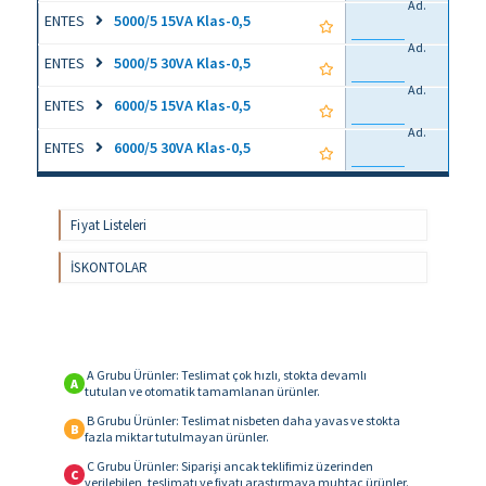
Ad.
ENTES
5000/5 15VA Klas-0,5
Ad.
ENTES
5000/5 30VA Klas-0,5
Ad.
ENTES
6000/5 15VA Klas-0,5
Ad.
ENTES
6000/5 30VA Klas-0,5
Fiyat Listeleri
İSKONTOLAR
A Grubu Ürünler: Teslimat çok hızlı, stokta devamlı
A
tutulan ve otomatik tamamlanan ürünler.
B Grubu Ürünler: Teslimat nisbeten daha yavas ve stokta
B
fazla miktar tutulmayan ürünler.
C Grubu Ürünler: Siparişi ancak teklifimiz üzerinden
C
verilebilen, teslimatı ve fiyatı araştırmaya muhtaç ürünler.